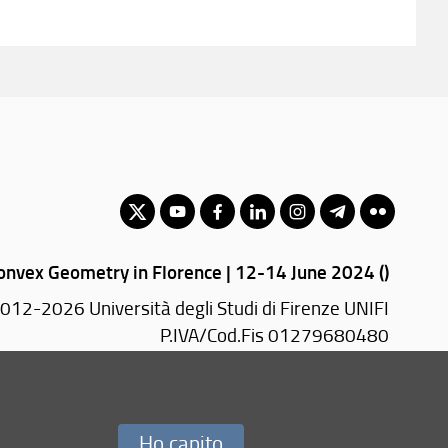
onvex Geometry in Florence | 12-14 June 2024 ()
012-2026 Università degli Studi di Firenze UNIFI
P.IVA/Cod.Fis 01279680480
Viale Morgagni, 67/a - 50134 Firenze (FI)
PEC:
dimai(AT)pec.unifi.it
Ho capito